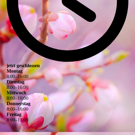
jetzt geschlossen
Montag
8
:
00
–
16
:
00
Dienstag
8
:
00
–
16
:
00
Mittwoch
8
:
00
–
16
:
00
Donnerstag
8
:
00
–
16
:
00
Freitag
8
:
00
–
13
:
00