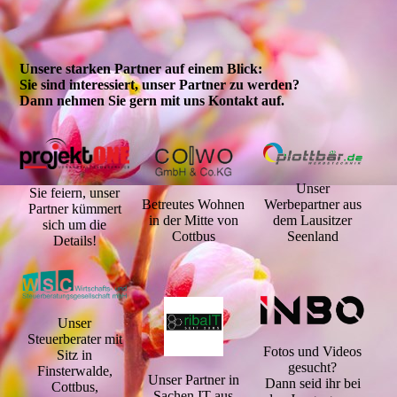
Unsere starken Partner auf einem Blick:
Sie sind interessiert, unser Partner zu werden?
Dann nehmen Sie gern mit uns Kontakt auf.
Unser
Sie feiern, unser
Betreutes Wohnen
Werbepartner aus
Partner kümmert
in der Mitte von
dem Lausitzer
sich um die
Cottbus
Seenland
Details!
Unser
Steuerberater mit
Fotos und Videos
Sitz in
gesucht?
Finsterwalde,
Unser Partner in
Dann seid ihr bei
Cottbus,
Sachen IT aus