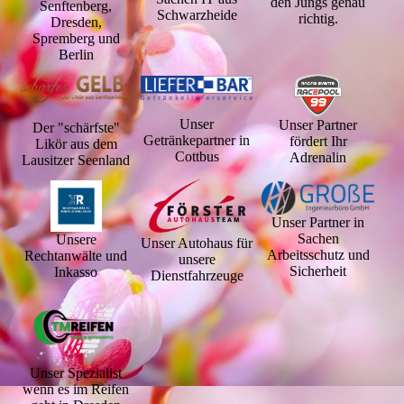
den Jungs genau
Senftenberg,
Schwarzheide
richtig.
Dresden,
Spremberg und
Berlin
Unser
Unser Partner
Der "schärfste"
Getränkepartner in
fördert Ihr
Likör aus dem
Cottbus
Adrenalin
Lausitzer Seenland
Unser Partner in
Sachen
Unsere
Unser Autohaus für
Arbeitsschutz und
Rechtanwälte und
unsere
Sicherheit
Inkasso
Dienstfahrzeuge
Unser Spezialist
wenn es im Reifen