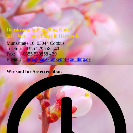
Hauskrankenpflege Illing GmbH
Sie + Wir + ❤️ = Pflege in Harmonie
Münzstraße 10, 03044 Cottbus
Telefon: 0355 529558 - 40
Fax: 0355 529558 - 39
E-Mail:
info@hauskrankenpflege-illing.de
Wir sind für Sie erreichbar: